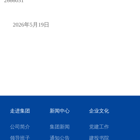
2666051
2026年5月19日
走进集团
新闻中心
企业文化
公司简介
集团新闻
党建工作
领导班子
通知公告
建投书院