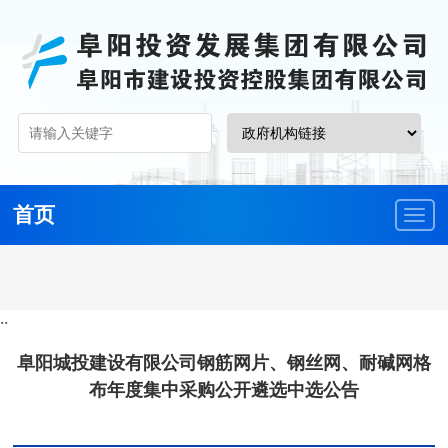
首页
··
阜阳城投建设有限公司钢筋网片、钢丝网、耐碱网格
布年度集中采购公开遴选中选公告