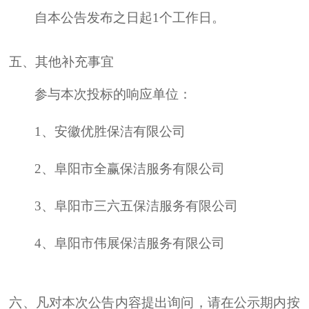
自本公告发布之日起
1个工作日。
五
、其他补充事宜
参与本次投标的响应单位：
1、
安徽优胜保洁有限公司
2、
阜阳市全赢保洁服务有限公司
3、
阜阳市三六五保洁服务有限公司
4、
阜阳市伟展保洁服务有限公司
六
、凡对本次公告内容提出询问，请
在公示期内
按