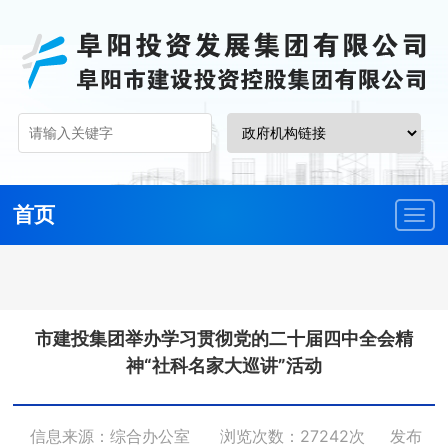
首页
市建投集团举办学习贯彻党的二十届四中全会精
神“社科名家大巡讲”活动
信息来源：综合办公室
浏览次数：27242次
发布