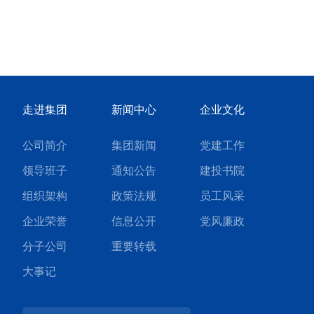
走进集团
新闻中心
企业文化
公司简介
集团新闻
党建工作
领导班子
通知公告
建投书院
组织架构
政策法规
员工风采
企业荣誉
信息公开
党风廉政
分子公司
重要转载
大事记