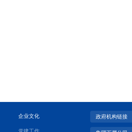
企业文化
党建工作