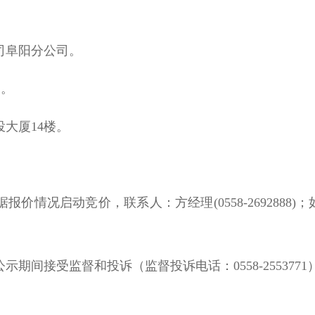
司阜阳分公司。
司。
投大厦14楼。
价情况启动竞价，联系人：方经理(0558-269288
；公示期间接受监督和投诉（监督投诉电话：0558-2553771