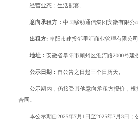
经营业态：生活配套。
意向承租方：
中国移动通信集团安徽有限公
出租方:
阜阳市建投邻里汇商业管理有限公
地址：
安徽省阜阳市颍州区淮河路2000号建
公示日期：
自公告之日起三个日历天。
公示期内，仍接受其他意向承租方报价，根据报
合同。
本公示期自2025年7月1日至2025年7月3日