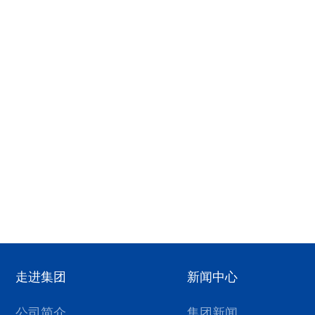
走进集团
新闻中心
公司简介
集团新闻